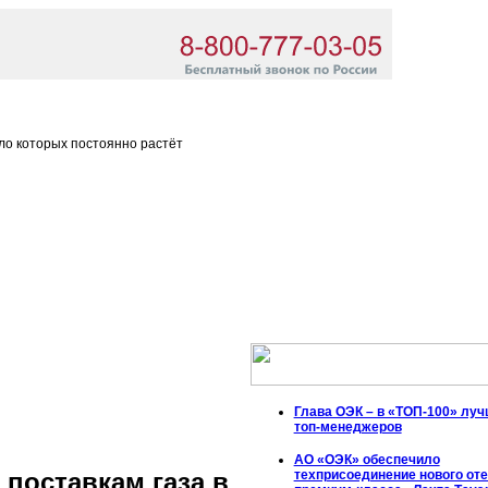
ло которых постоянно растёт
Глава ОЭК – в «ТОП-100» лу
топ-менеджеров
АО «ОЭК» обеспечило
техприсоединение нового от
 поставкам газа в