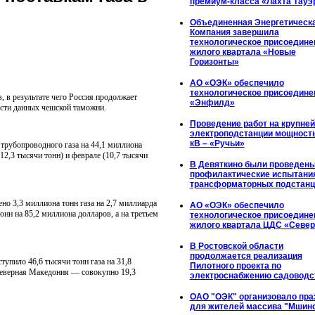
премиум-класса «Лахта Тауэ
Объединенная Энергетическ
Компания завершила
технологическое присоедине
жилого квартала «Новые
Горизонты»
АО «ОЭК» обеспечило
технологическое присоедине
, в результате чего Россия продолжает
«Энфилд»
ости данных чешской таможни.
Проведение работ на крупне
электроподстанции мощност
кВ – «Ручьи»
 трубопроводного газа на 44,1 миллиона
12,3 тысячи тонн) и феврале (10,7 тысячи
В Девяткино были проведен
профилактические испытани
трансформаторных подстанц
о 3,3 миллиона тонн газа на 2,7 миллиарда
АО «ОЭК» обеспечило
нн на 85,2 миллиона долларов, а на третьем
технологическое присоедине
жилого квартала ЦДС «Севе
В Ростовской области
продолжается реализация
тупило 46,6 тысячи тонн газа на 31,8
Пилотного проекта по
Северная Македония — совокупно 19,3
электроснабжению садоводс
ОАО "ОЭК" организовало пра
для жителей массива "Мшин