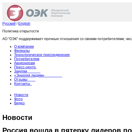
Русский
/
English
Политика открытости
АО "ОЭК" поддерживает прочные отношения со своими потребителями, чис
О компании
Филиалы
Технологическое присоединение
Потребителям
Акционерам
Пресс-центр
Закупки
«Энергия людям»
Отзывы
Контакты
Новости
Фото
Видео
Новости
Россия вошла в пятерку лидеров по