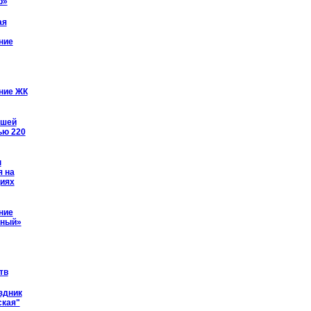
р»
ая
ние
ние ЖК
йшей
ью 220
ы
я на
иях
ние
рный»
тв
здник
ская"