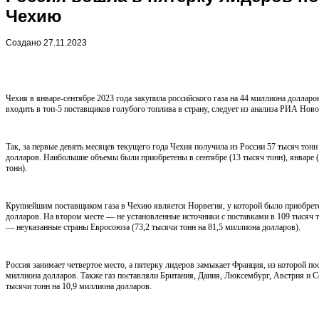
Чехию
Создано 27.11.2023
Чехия в январе-сентябре 2023 года закупила российского газа на 44 миллиона долларов
входить в топ-5 поставщиков голубого топлива в страну, следует из анализа РИА Нов
Так, за первые девять месяцев текущего года Чехия получила из России 57 тысяч тонн
долларов. Наибольшие объемы были приобретены в сентябре (13 тысяч тонн), январе (
тонн).
Крупнейшим поставщиком газа в Чехию является Норвегия, у которой было приобретен
долларов. На втором месте — не установленные источники с поставками в 109 тысяч то
— неуказанные страны Евросоюза (73,2 тысячи тонн на 81,5 миллиона долларов).
Россия занимает четвертое место, а пятерку лидеров замыкает Франция, из которой пос
миллиона долларов. Также газ поставляли Британия, Дания, Люксембург, Австрия и 
тысячи тонн на 10,9 миллиона долларов.